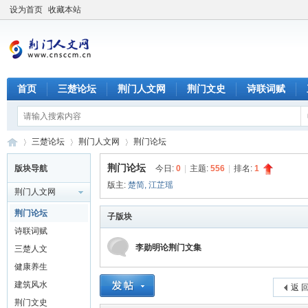
设为首页
收藏本站
首页
三楚论坛
荆门人文网
荆门文史
诗联词赋
三楚论坛
荆门人文网
荆门论坛
荆门论坛
版块导航
今日:
0
|
主题:
556
|
排名:
1
版主:
楚简
,
江芷瑶
荆门人文网
荆
»
›
›
荆门论坛
子版块
诗联词赋
李勋明论荆门文集
三楚人文
健康养生
建筑风水
返 
荆门文史