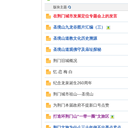
版块主题
在荆门城市发展定位专题会上的发言
圣境山九龙谷图片汇编（三）
圣境山道教文化历史溯源
圣境山道观佛守及庙址探秘
网
荆门旧城概况
忆 恋 梅 白
纪念龙泉诞生260周年
荆门城市祖山---圣境山
为荆门本届政府不提新口号点赞
打造环荆门山“一带一圈”文旅区
荆门文旅为什么三十年做不出亮点卖点