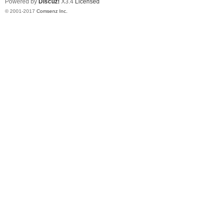
Powered by
Discuz!
X3.4
Licensed
© 2001-2017
Comsenz Inc.