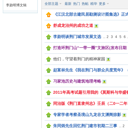
全部主题
最新
热门
热帖
精华
更多
李勋明博文辑
门
《江汉北部古建民居勘测设计图集选》正
舒成龙治州的成功之道
李勋明谈荆门城市发展文选
...
2
3
4
5
6
.
打造环荆门山“一带一圈”文旅区(发布日期：2020
他们，守望着荆门的精神家园
人
赵富林先生《我在荆门与群众共度荒年》
习家池历史与建筑地理考略
2011年高考试题引用我的《莫斯科与华
同治版《荆门直隶州志》壬辰（二0一二年
专家学者考察圣境山九龙谷文渊阁掠影
朱同炳先生回忆荆门建市初期二三事
...
2
文