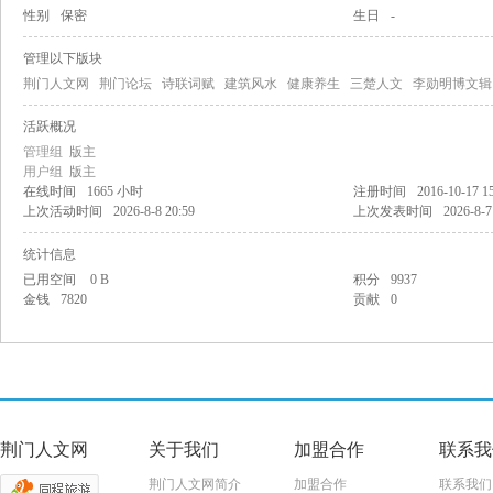
性别
保密
生日
-
文
管理以下版块
荆门人文网
荆门论坛
诗联词赋
建筑风水
健康养生
三楚人文
李勋明博文辑
网
活跃概况
管理组
版主
用户组
版主
在线时间
1665 小时
注册时间
2016-10-17 1
上次活动时间
2026-8-8 20:59
上次发表时间
2026-8-7
统计信息
已用空间
0 B
积分
9937
金钱
7820
贡献
0
荆门人文网
关于我们
加盟合作
联系我
荆门人文网简介
加盟合作
联系我们