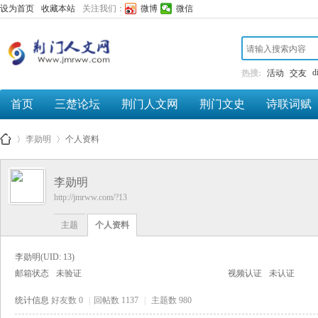
设为首页
收藏本站
关注我们：
微博
微信
d
热搜:
活动
交友
首页
三楚论坛
荆门人文网
荆门文史
诗联词赋
李勋明
个人资料
荆
李勋明
http://jmrww.com/?13
门
主题
个人资料
李勋明
(UID: 13)
邮箱状态
未验证
视频认证
未认证
人
统计信息
好友数 0
|
回帖数 1137
|
主题数 980