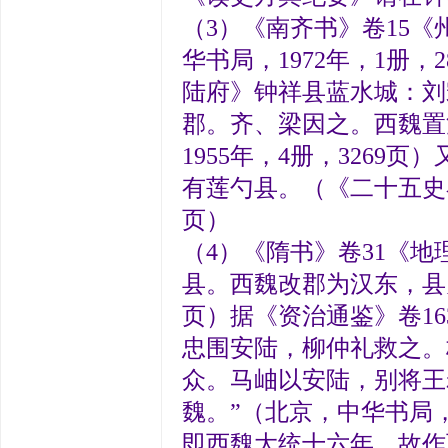
（3）《南齐书》卷15
华书局，1972年，1册，
陆府》钟祥县蓝水城：刘
郡。齐、梁因之。西魏置
1955年，4册，326
有莲勺县。（《二十五史补
页）
（4）《隋书》卷31《地
县。西魏改郡为汉东，县为
页）据《资治通鉴》卷16
忠围安陆，柳仲礼救之。
众。马岫以安陆，别将王
魏。”（北京，中华书局，
即西魏大统十六年。故作