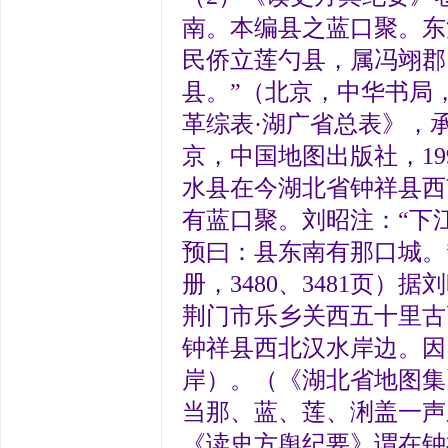
南。本编县之蓝口聚。东
民侨立莲勺县，属冯翊郡
县。”（北京，中华书局，
革综表·湖广省总表》，
京，中国地图出版社，19
水县在今湖北省钟祥县西
有蓝口聚。刘昭注：“下
预曰：县东南有那口城。”
册，3480、3481页
荆门市乐乡关西五十里古
钟祥县西北汉水岸边。因
岸）。（《湖北省地图集》
当那、蓝、莲、浰盖一声
《读史方舆纪要》谓在钟