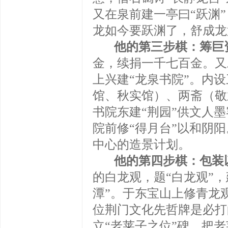
又在泉前建一亭曰“跃渊
龙如今要跃渊了，舒成龙
他的第三步棋：筹巨资
金，续捐一千七百金。又
上兴建“龙泉书院”。内
馆、秋实馆）、两斋（敬
书院东建“荆园”供文人
院前修“得月台”以和阴
中心的造景计划。
他的第四步棋：包装
的白龙观，题“白龙观”，
潭”。于东宝山上修青龙
位荆门文化先哲牌是必打
立“老莱子之位”碑，把