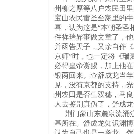
州柳之厚等八户农民田里
宝山农民雷圣至家里的牛
喜，认为这是“本朝圣圣
件祥瑞异事做文章了，他
并函告天子，又亲自作《
京师”时，也一定将《瑞
必得皇帝赏赐，加上他在
银两回来。查舒成龙当年
见，没有京都的支持，光
州农田是否生双穗，马良
人去鉴别真伪了，舒成龙
荆门象山东麓泉流涌注
基所在。舒成龙知识渊博
认为自己也是一条龙，然