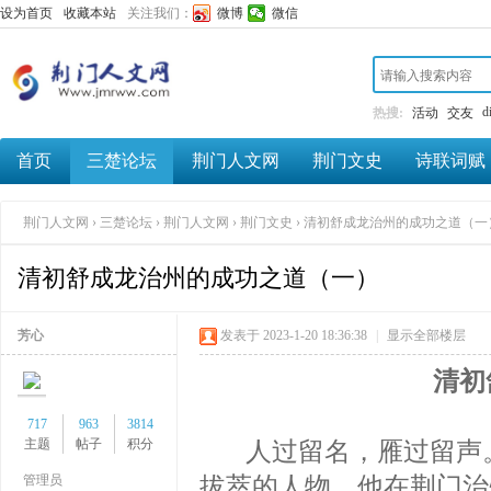
设为首页
收藏本站
关注我们：
微博
微信
d
热搜:
活动
交友
首页
三楚论坛
荆门人文网
荆门文史
诗联词赋
荆门人文网
›
三楚论坛
›
荆门人文网
›
荆门文史
›
清初舒成龙治州的成功之道（一
清初舒成龙治州的成功之道（一）
芳心
发表于 2023-1-20 18:36:38
|
显示全部楼层
清初
李
717
963
3814
主题
帖子
积分
人过留名，雁过留声。
管理员
拔萃的人物，他在荆门治