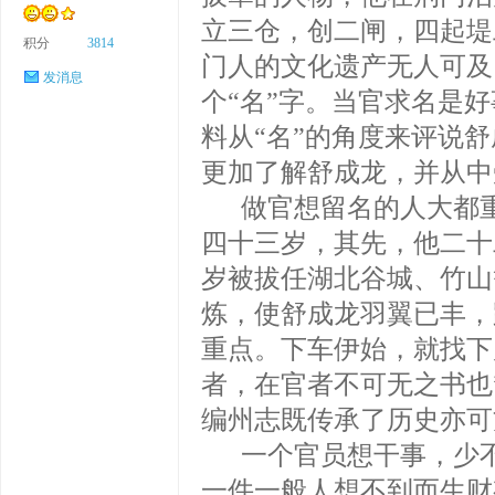
立三仓，创二闸，四起堤
积分
3814
门人的文化遗产无人可及
发消息
个“名”字。当官求名是
料从“名”的角度来评说
更加了解舒成龙，并从中
做官想留名的人大都重
四十三岁，其先，他二十
岁被拔任湖北谷城、竹山
炼，使舒成龙羽翼已丰，
重点。下车伊始，就找下
者，在官者不可无之书也
编州志既传承了历史亦可
一个官员想干事，少不
一件一般人想不到而生财