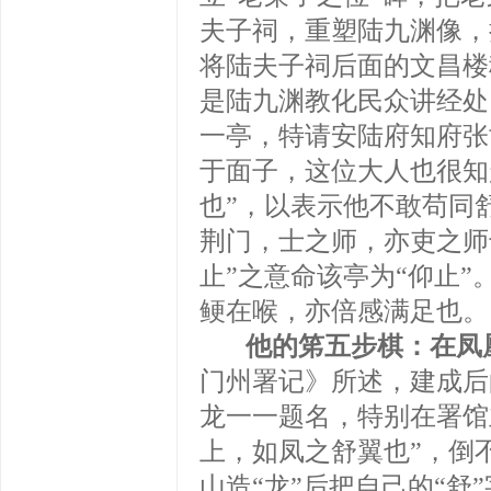
夫子祠，重塑陆九渊像，
将陆夫子祠后面的文昌楼
是陆九渊教化民众讲经处，
一亭，特请安陆府知府张
于面子，这位大人也很知
也”，以表示他不敢苟同
荆门，士之师，亦吏之师
止”之意命该亭为“仰止”
鲠在喉，亦倍感满足也。
他的笫五步棋：在凤
门州署记》所述，建成后
龙一一题名，特别在署馆
上，如凤之舒翼也”，倒
山造“龙”后把自己的“