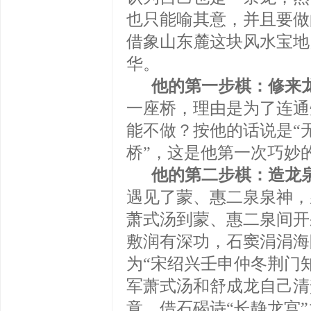
也只能喻其意，并且要做
借象山东麓这块风水宝地
华。
他的第一步棋：修来
一座桥，理由是为了连通
能不做？按他的话说是“
桥”，这是他第一次巧妙的
他的第二步棋：造龙
遇见了蒙、惠二泉泉神，
萧式汤到蒙、惠二泉间开
敷润有深功，石窦涓涓海
为“宋绍兴壬申仲冬荆门
军萧式汤和舒成龙自己清
意，借石碣诗“长静龙宫